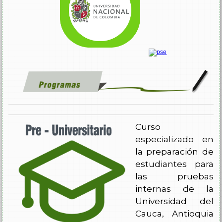
Curso
especializado en
la preparación de
estudiantes para
las pruebas
internas de la
Universidad del
Cauca, Antioquia
y Cartagena,
donde se evalúan
habilidades, aptitudes y competencias.
Áreas de estudio:
Razonamiento Lógico
Comprensión Lectora