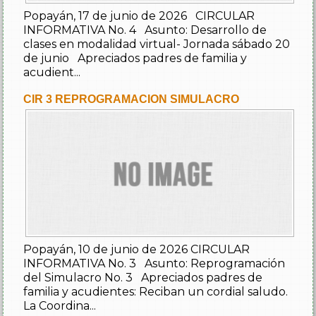
 de 2026 CIRCULAR
unto: Desarrollo de
irtual- Jornada sábado 20
http://admisiones.unal.edu
dres de familia y
ION SIMULACRO
CRONOGRAMA Y TARIFAS P
 de 2026 CIRCULAR
sunto: Reprogramación
Fechas de aplicación del
preciados padres de
Pre Saber y Validación.Cale
eciban un cordial saludo.
semestre de 2019.
http://www.icfes.gov.co/web/